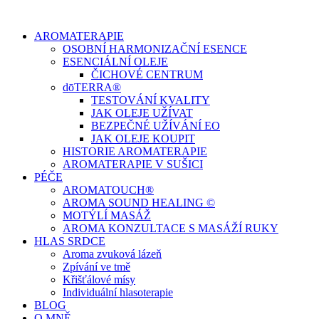
Přejít
k
AROMATERAPIE
obsahu
OSOBNÍ HARMONIZAČNÍ ESENCE
ESENCIÁLNÍ OLEJE
ČICHOVÉ CENTRUM
dōTERRA®
TESTOVÁNÍ KVALITY
JAK OLEJE UŽÍVAT
BEZPEČNÉ UŽÍVÁNÍ EO
JAK OLEJE KOUPIT
HISTORIE AROMATERAPIE
AROMATERAPIE V SUŠICI
PÉČE
AROMATOUCH®
AROMA SOUND HEALING ©
MOTÝLÍ MASÁŽ
AROMA KONZULTACE S MASÁŽÍ RUKY
HLAS SRDCE
Aroma zvuková lázeň
Zpívání ve tmě
Křišťálové mísy
Individuální hlasoterapie
BLOG
O MNĚ