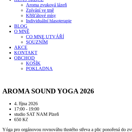
Aroma zvuková lázeň
Zpívání ve tmě
Křišťálové mísy
Individuální hlasoterapie
BLOG
O MNĚ
CO MNE UTVÁŘÍ
SOUZNÍM
AKCE
KONTAKT
OBCHOD
KOŠÍK
POKLADNA
AROMA SOUND YOGA​ 2026
4. října 2026​
17:00 - 19:00​
studio SAT NAM Plzeň​
650 Kč​
Yóga pro orgánovou rovnováhu tlustého střeva a plic ponořená do zvu