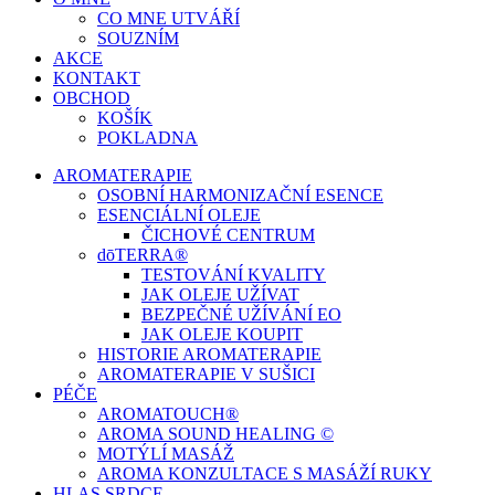
CO MNE UTVÁŘÍ
SOUZNÍM
AKCE
KONTAKT
OBCHOD
KOŠÍK
POKLADNA
AROMATERAPIE
OSOBNÍ HARMONIZAČNÍ ESENCE
ESENCIÁLNÍ OLEJE
ČICHOVÉ CENTRUM
dōTERRA®
TESTOVÁNÍ KVALITY
JAK OLEJE UŽÍVAT
BEZPEČNÉ UŽÍVÁNÍ EO
JAK OLEJE KOUPIT
HISTORIE AROMATERAPIE
AROMATERAPIE V SUŠICI
PÉČE
AROMATOUCH®
AROMA SOUND HEALING ©
MOTÝLÍ MASÁŽ
AROMA KONZULTACE S MASÁŽÍ RUKY
HLAS SRDCE