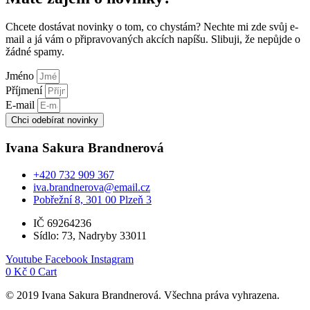
Chcete dostávat novinky o tom, co chystám? Nechte mi zde svůj e-
mail a já vám o připravovaných akcích napíšu. Slibuji, že nepůjde o
žádné spamy.
Jméno
Příjmení
E-mail
Chci odebírat novinky
Ivana Sakura Brandnerová
+420 732 909 367
iva.brandnerova@email.cz
Pobřežní 8, 301 00 Plzeň 3
IČ 69264236
Sídlo: 73, Nadryby 33011
Youtube
Facebook
Instagram
0
Kč
0
Cart
© 2019 Ivana Sakura Brandnerová. Všechna práva vyhrazena.