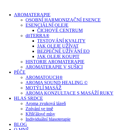
Přejít
k
AROMATERAPIE
obsahu
OSOBNÍ HARMONIZAČNÍ ESENCE
ESENCIÁLNÍ OLEJE
ČICHOVÉ CENTRUM
dōTERRA®
TESTOVÁNÍ KVALITY
JAK OLEJE UŽÍVAT
BEZPEČNÉ UŽÍVÁNÍ EO
JAK OLEJE KOUPIT
HISTORIE AROMATERAPIE
AROMATERAPIE V SUŠICI
PÉČE
AROMATOUCH®
AROMA SOUND HEALING ©
MOTÝLÍ MASÁŽ
AROMA KONZULTACE S MASÁŽÍ RUKY
HLAS SRDCE
Aroma zvuková lázeň
Zpívání ve tmě
Křišťálové mísy
Individuální hlasoterapie
BLOG
O MNĚ