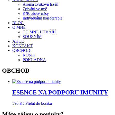
Aroma zvuková lázeň
Zpívání ve tmě
Křišťálové mísy
Individuální hlasoterapie
BLOG
O MNĚ
CO MNE UTVÁŘÍ
SOUZNÍM
AKCE
KONTAKT
OBCHOD
KOŠÍK
POKLADNA
OBCHOD
ESENCE NA PODPORU IMUNITY
590
Kč
Přidat do košíku
Máte zájem o novinky?