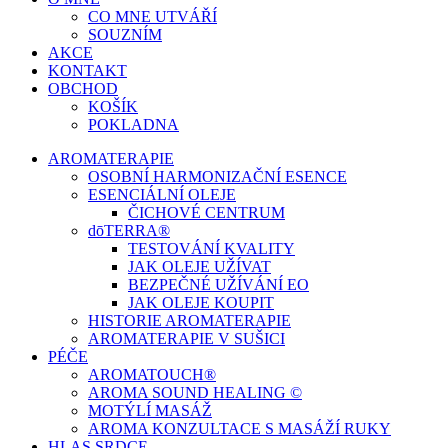
CO MNE UTVÁŘÍ
SOUZNÍM
AKCE
KONTAKT
OBCHOD
KOŠÍK
POKLADNA
AROMATERAPIE
OSOBNÍ HARMONIZAČNÍ ESENCE
ESENCIÁLNÍ OLEJE
ČICHOVÉ CENTRUM
dōTERRA®
TESTOVÁNÍ KVALITY
JAK OLEJE UŽÍVAT
BEZPEČNÉ UŽÍVÁNÍ EO
JAK OLEJE KOUPIT
HISTORIE AROMATERAPIE
AROMATERAPIE V SUŠICI
PÉČE
AROMATOUCH®
AROMA SOUND HEALING ©
MOTÝLÍ MASÁŽ
AROMA KONZULTACE S MASÁŽÍ RUKY
HLAS SRDCE